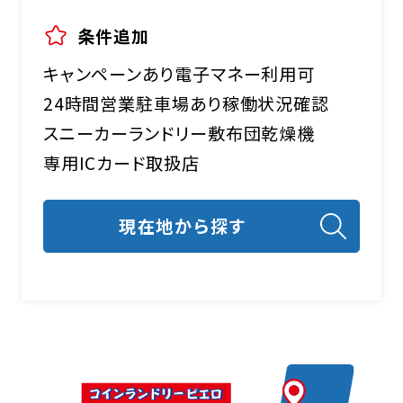
条件追加
キャンペーンあり
電子マネー利用可
24時間営業
駐車場あり
稼働状況確認
スニーカーランドリー
敷布団乾燥機
FCオーナー募集中
専用ICカード取扱店