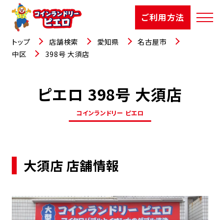
ご利用方法
トップ
店舗検索
愛知県
名古屋市
中区
398号 大須店
ピエロ 398号 大須店
店舗検索
コインランドリー ピエロ
選ばれる理由
ご利用方法
大須店 店舗情報
お知らせ
お役立コラム
よくあるご質問