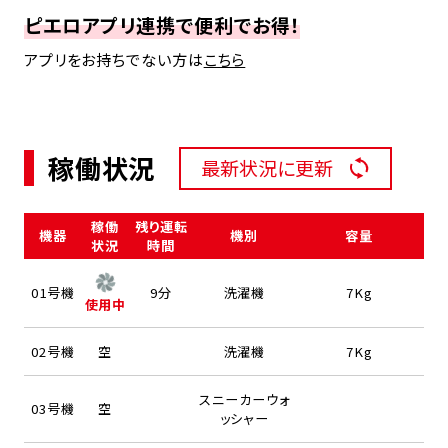
ピエロアプリ連携で便利でお得！
アプリをお持ちでない方は
こちら
稼働状況
最新状況に更新
稼働
残り運転
機器
機別
容量
状況
時間
01号機
9分
洗濯機
7Kg
使用中
02号機
空
洗濯機
7Kg
スニーカーウォ
03号機
空
ッシャー