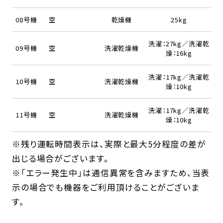
08号機
空
乾燥機
25kg
洗濯：27kg／洗濯乾
09号機
空
洗濯乾燥機
燥：16kg
洗濯：17kg／洗濯乾
10号機
空
洗濯乾燥機
燥：10kg
洗濯：17kg／洗濯乾
11号機
空
洗濯乾燥機
燥：10kg
※残り運転時間表示は、実際と最大5分程度の差が
出じる場合がございます。
※「エラー発生中」は通信異常を含みますため、当表
示の場合でも機器をご利用頂けることがございま
す。