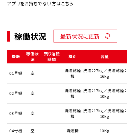
アプリをお持ちでない方は
こちら
稼働状況
最新状況に更新
稼働状
残り運転
機器
機別
容量
況
時間
洗濯乾燥
洗濯：27kg／洗濯乾燥：
01号機
空
機
16kg
洗濯乾燥
洗濯：17kg／洗濯乾燥：
02号機
空
機
10kg
洗濯乾燥
洗濯：17kg／洗濯乾燥：
03号機
空
機
10kg
04号機
空
洗濯機
10Kg