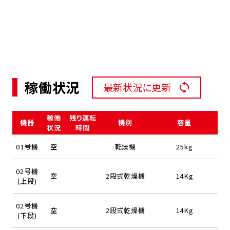
稼働状況
最新状況に更新
稼働
残り運転
機器
機別
容量
状況
時間
01号機
空
乾燥機
25kg
02号機
空
2段式乾燥機
14Kg
(上段)
02号機
空
2段式乾燥機
14Kg
(下段)