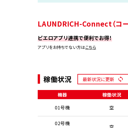
LAUNDRICH-Connect
ピエロアプリ連携で便利でお得！
アプリをお持ちでない方は
こちら
稼働状況
最新状況に更新
機器
稼働状況
01号機
空
02号機
空