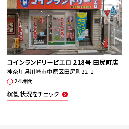
コインランドリーピエロ 218号 田尻町店
神奈川県川崎市中原区田尻町22-1
24時間
稼働状況をチェック