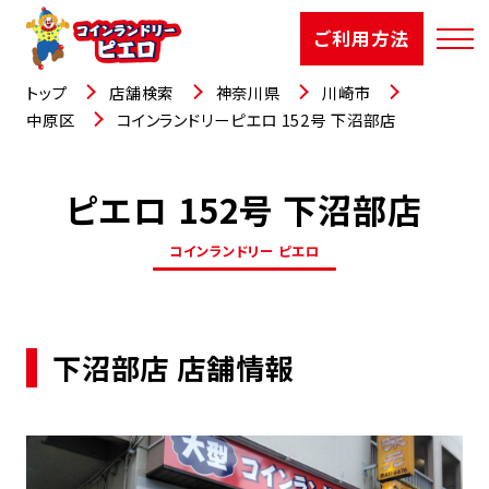
ご利用方法
トップ
店舗検索
神奈川県
川崎市
中原区
コインランドリーピエロ 152号 下沼部店
ピエロ 152号 下沼部店
店舗検索
コインランドリー ピエロ
選ばれる理由
ご利用方法
下沼部店 店舗情報
お知らせ
お役立コラム
よくあるご質問