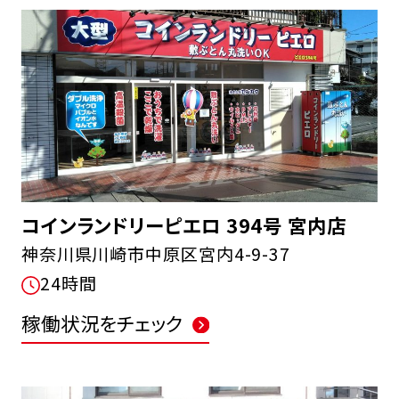
コインランドリーピエロ 394号 宮内店
神奈川県川崎市中原区宮内4-9-37
24時間
稼働状況をチェック