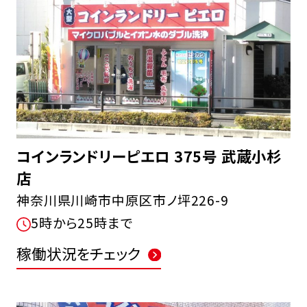
コインランドリーピエロ 375号 武蔵小杉
店
神奈川県川崎市中原区市ノ坪226-9
5時から25時まで
稼働状況をチェック