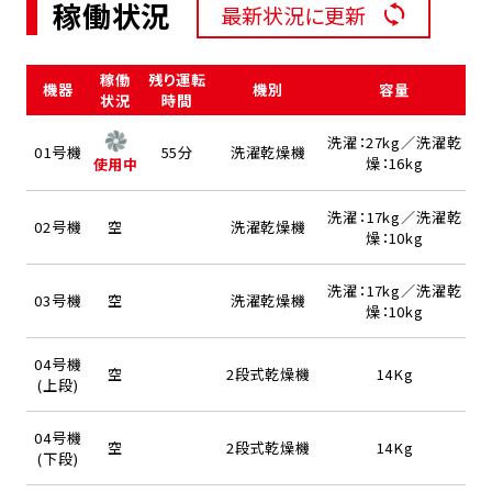
稼働状況
最新状況に更新
稼働
残り運転
機器
機別
容量
状況
時間
洗濯：27kg／洗濯乾
01号機
55分
洗濯乾燥機
燥：16kg
使用中
洗濯：17kg／洗濯乾
02号機
空
洗濯乾燥機
燥：10kg
洗濯：17kg／洗濯乾
03号機
空
洗濯乾燥機
燥：10kg
04号機
空
2段式乾燥機
14Kg
(上段)
04号機
空
2段式乾燥機
14Kg
(下段)