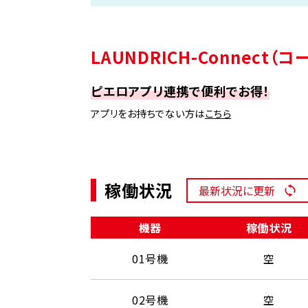
LAUNDRICH-Connect
ピエロアプリ連携で便利でお得！
アプリをお持ちでない方は
こちら
稼働状況
最新状況に更新
機器
稼働状況
01号機
空
02号機
空