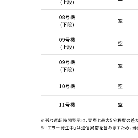
(上段)
08号機
空
(下段)
09号機
空
(上段)
09号機
空
(下段)
10号機
空
11号機
空
※残り運転時間表示は、実際と最大5分程度の差が
※「エラー発生中」は通信異常を含みますため、当