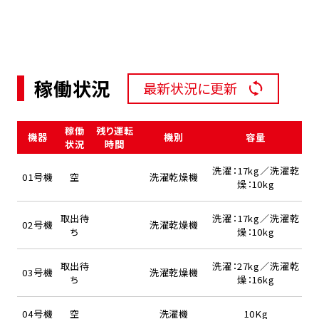
稼働状況
最新状況に更新
稼働
残り運転
機器
機別
容量
状況
時間
洗濯：17kg／洗濯乾
01号機
空
洗濯乾燥機
燥：10kg
取出待
洗濯：17kg／洗濯乾
02号機
洗濯乾燥機
ち
燥：10kg
取出待
洗濯：27kg／洗濯乾
03号機
洗濯乾燥機
ち
燥：16kg
04号機
空
洗濯機
10Kg