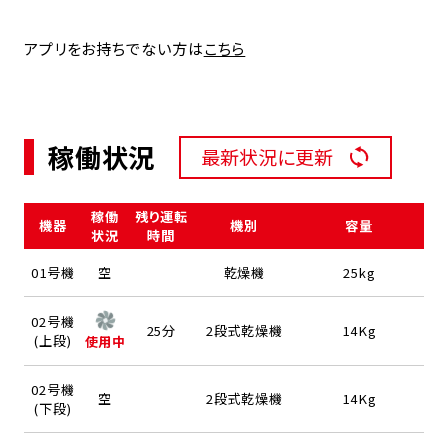
アプリをお持ちでない方は
こちら
稼働状況
最新状況に更新
稼働
残り運転
機器
機別
容量
状況
時間
01号機
空
乾燥機
25kg
02号機
25分
2段式乾燥機
14Kg
(上段)
使用中
02号機
空
2段式乾燥機
14Kg
(下段)