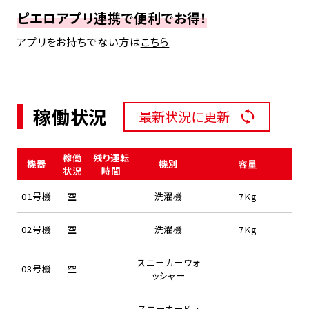
ピエロアプリ連携で便利でお得！
アプリをお持ちでない方は
こちら
稼働状況
最新状況に更新
稼働
残り運転
機器
機別
容量
状況
時間
01号機
空
洗濯機
7Kg
02号機
空
洗濯機
7Kg
スニーカーウォ
03号機
空
ッシャー
スニーカードラ