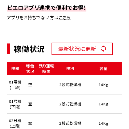
ピエロアプリ連携で便利でお得！
アプリをお持ちでない方は
こちら
稼働状況
最新状況に更新
稼働
残り運転
機器
機別
容量
状況
時間
01号機
空
2段式乾燥機
14Kg
(上段)
01号機
空
2段式乾燥機
14Kg
(下段)
02号機
空
2段式乾燥機
14Kg
(上段)