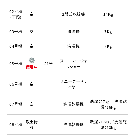
02号機
空
2段式乾燥機
14Kg
(下段)
03号機
空
洗濯機
7Kg
04号機
空
洗濯機
7Kg
スニーカーウォ
05号機
21分
ッシャー
使用中
スニーカードラ
06号機
空
イヤー
洗濯：27kg／洗濯乾
07号機
空
洗濯乾燥機
燥：16kg
取出待
洗濯：17kg／洗濯乾
08号機
洗濯乾燥機
ち
燥：10kg