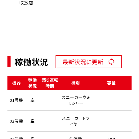
取扱店
稼働状況
最新状況に更新
稼働
残り運転
機器
機別
容量
状況
時間
スニーカーウォ
01号機
空
ッシャー
スニーカードラ
02号機
空
イヤー
03号機
空
洗濯機
7Kg