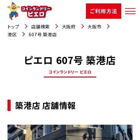
ご利用方法
トップ
店舗検索
大阪府
大阪市
港区
607号 築港店
ピエロ 607号 築港店
店舗検索
コインランドリー ピエロ
選ばれる理由
ご利用方法
築港店 店舗情報
お知らせ
お役立コラム
よくあるご質問