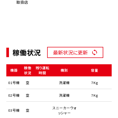
取扱店
稼働状況
最新状況に更新
稼働
残り運転
機器
機別
容量
状況
時間
01号機
空
洗濯機
7Kg
02号機
空
洗濯機
7Kg
スニーカーウォ
03号機
空
ッシャー