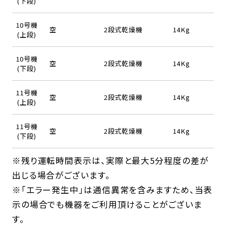
(下段)
10号機
空
2段式乾燥機
14Kg
(上段)
10号機
空
2段式乾燥機
14Kg
(下段)
11号機
空
2段式乾燥機
14Kg
(上段)
11号機
空
2段式乾燥機
14Kg
(下段)
※残り運転時間表示は、実際と最大5分程度の差が
出じる場合がございます。
※「エラー発生中」は通信異常を含みますため、当表
示の場合でも機器をご利用頂けることがございま
す。