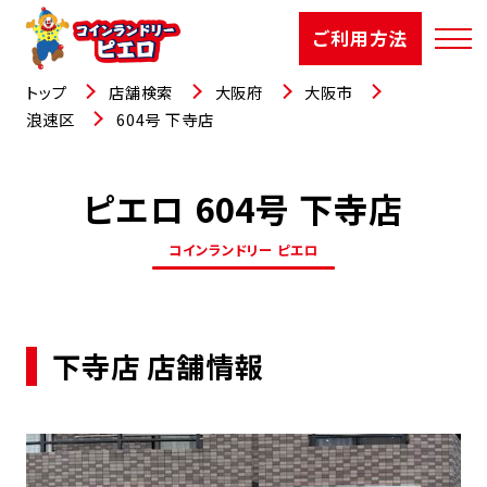
ご利用方法
トップ
店舗検索
大阪府
大阪市
浪速区
604号 下寺店
ピエロ 604号 下寺店
店舗検索
コインランドリー ピエロ
選ばれる理由
ご利用方法
下寺店 店舗情報
お知らせ
お役立コラム
よくあるご質問