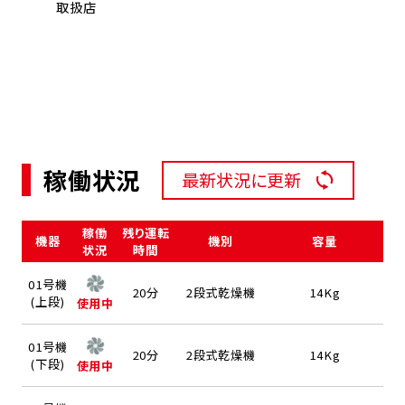
取扱店
稼働状況
最新状況に更新
稼働
残り運転
機器
機別
容量
状況
時間
01号機
20分
2段式乾燥機
14Kg
(上段)
使用中
01号機
20分
2段式乾燥機
14Kg
(下段)
使用中