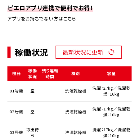
ピエロアプリ連携で便利でお得！
アプリをお持ちでない方は
こちら
稼働状況
最新状況に更新
稼働
残り運転
機器
機別
容量
状況
時間
洗濯：27kg／洗濯乾
01号機
空
洗濯乾燥機
燥：16kg
洗濯：17kg／洗濯乾
02号機
空
洗濯乾燥機
燥：10kg
取出待
洗濯：17kg／洗濯乾
03号機
洗濯乾燥機
ち
燥：10kg