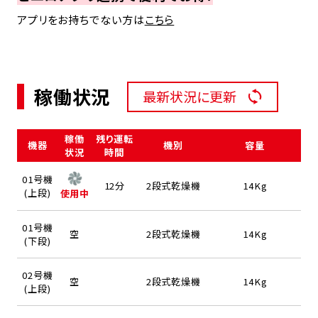
アプリをお持ちでない方は
こちら
稼働状況
最新状況に更新
稼働
残り運転
機器
機別
容量
状況
時間
01号機
12分
2段式乾燥機
14Kg
(上段)
使用中
01号機
空
2段式乾燥機
14Kg
(下段)
02号機
空
2段式乾燥機
14Kg
(上段)