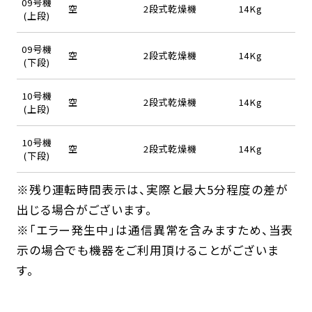
09号機
空
2段式乾燥機
14Kg
(上段)
09号機
空
2段式乾燥機
14Kg
(下段)
10号機
空
2段式乾燥機
14Kg
(上段)
10号機
空
2段式乾燥機
14Kg
(下段)
※残り運転時間表示は、実際と最大5分程度の差が
出じる場合がございます。
※「エラー発生中」は通信異常を含みますため、当表
示の場合でも機器をご利用頂けることがございま
す。