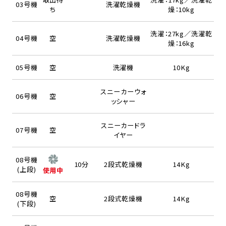
03号機
洗濯乾燥機
ち
燥：10kg
洗濯：27kg／洗濯乾
04号機
空
洗濯乾燥機
燥：16kg
05号機
空
洗濯機
10Kg
スニーカーウォ
06号機
空
ッシャー
スニーカードラ
07号機
空
イヤー
08号機
10分
2段式乾燥機
14Kg
(上段)
使用中
08号機
空
2段式乾燥機
14Kg
(下段)