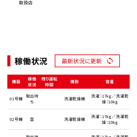
取扱店
稼働状況
最新状況に更新
稼働
残り運転
機器
機別
容量
状況
時間
取出待
洗濯：17kg／洗濯乾
01号機
洗濯乾燥機
ち
燥：10kg
洗濯：17kg／洗濯乾
02号機
空
洗濯乾燥機
燥：10kg
取出待
洗濯：17kg／洗濯乾