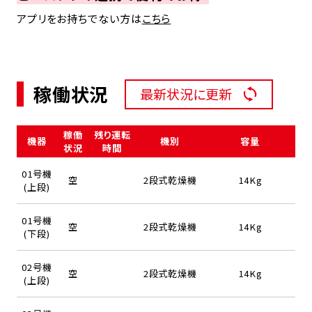
アプリをお持ちでない方は
こちら
稼働状況
最新状況に更新
稼働
残り運転
機器
機別
容量
状況
時間
01号機
空
2段式乾燥機
14Kg
(上段)
01号機
空
2段式乾燥機
14Kg
(下段)
02号機
空
2段式乾燥機
14Kg
(上段)