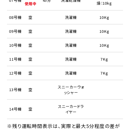
07号機
45分
洗濯乾燥機
燥：10kg
使用中
08号機
空
洗濯機
10Kg
09号機
空
洗濯機
10Kg
10号機
空
洗濯機
10Kg
11号機
空
洗濯機
7Kg
12号機
空
洗濯機
7Kg
スニーカーウォ
13号機
空
ッシャー
スニーカードラ
14号機
空
イヤー
※残り運転時間表示は、実際と最大5分程度の差が