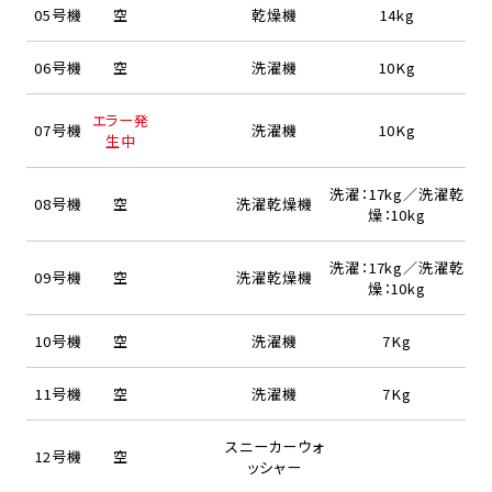
05号機
空
乾燥機
14kg
06号機
空
洗濯機
10Kg
エラー発
07号機
洗濯機
10Kg
生中
洗濯：17kg／洗濯乾
08号機
空
洗濯乾燥機
燥：10kg
洗濯：17kg／洗濯乾
09号機
空
洗濯乾燥機
燥：10kg
10号機
空
洗濯機
7Kg
11号機
空
洗濯機
7Kg
スニーカーウォ
12号機
空
ッシャー