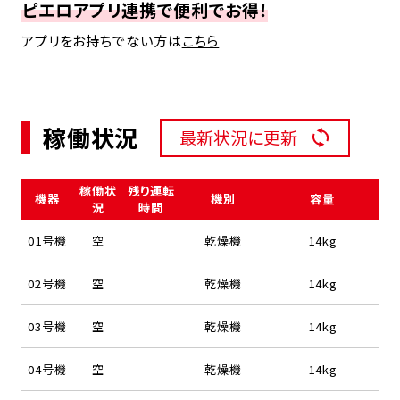
ピエロアプリ連携で便利でお得！
アプリをお持ちでない方は
こちら
稼働状況
最新状況に更新
稼働状
残り運転
機器
機別
容量
況
時間
01号機
空
乾燥機
14kg
02号機
空
乾燥機
14kg
03号機
空
乾燥機
14kg
04号機
空
乾燥機
14kg