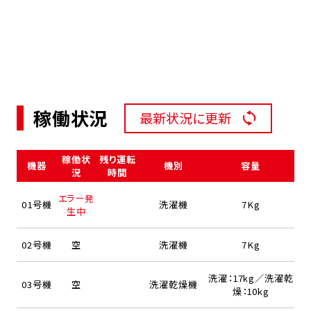
稼働状況
最新状況に更新
稼働状
残り運転
機器
機別
容量
況
時間
エラー発
01号機
洗濯機
7Kg
生中
02号機
空
洗濯機
7Kg
洗濯：17kg／洗濯乾
03号機
空
洗濯乾燥機
燥：10kg