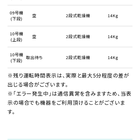
09号機
空
2段式乾燥機
14Kg
(下段)
10号機
空
2段式乾燥機
14Kg
(上段)
10号機
取出待ち
2段式乾燥機
14Kg
(下段)
※残り運転時間表示は、実際と最大5分程度の差が
出じる場合がございます。
※「エラー発生中」は通信異常を含みますため、当表
示の場合でも機器をご利用頂けることがございま
す。