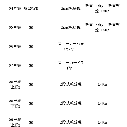
洗濯：17kg／洗濯乾
04号機
取出待ち
洗濯乾燥機
燥：10kg
洗濯：27kg／洗濯乾
05号機
空
洗濯乾燥機
燥：16kg
スニーカーウォ
06号機
空
ッシャー
スニーカードラ
07号機
空
イヤー
08号機
空
2段式乾燥機
14Kg
(上段)
08号機
空
2段式乾燥機
14Kg
(下段)
09号機
空
2段式乾燥機
14Kg
(上段)