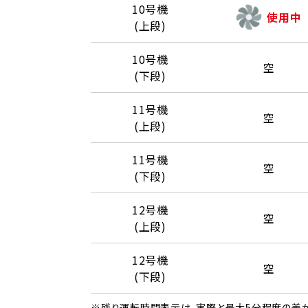
10号機
使用中
(上段)
10号機
空
(下段)
11号機
空
(上段)
11号機
空
(下段)
12号機
空
(上段)
12号機
空
(下段)
※残り運転時間表示は、実際と最大5分程度の差が