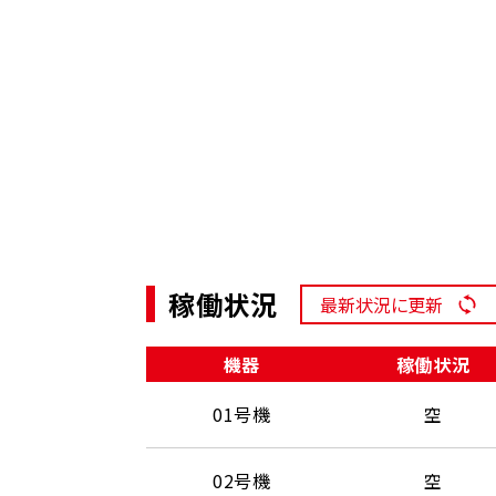
稼働状況
最新状況に更新
機器
稼働状況
01号機
空
02号機
空