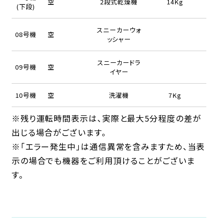
空
2段式乾燥機
14Kg
(下段)
スニーカーウォ
08号機
空
ッシャー
スニーカードラ
09号機
空
イヤー
10号機
空
洗濯機
7Kg
※残り運転時間表示は、実際と最大5分程度の差が
出じる場合がございます。
※「エラー発生中」は通信異常を含みますため、当表
示の場合でも機器をご利用頂けることがございま
す。