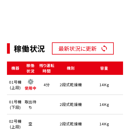
稼働状況
最新状況に更新
稼働
残り運転
機器
機別
容量
状況
時間
01号機
4分
2段式乾燥機
14Kg
(上段)
使用中
01号機
取出待
2段式乾燥機
14Kg
(下段)
ち
02号機
空
2段式乾燥機
14Kg
(上段)