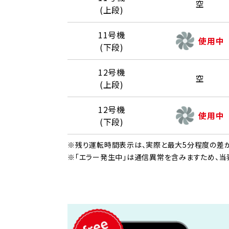
空
(上段)
11号機
使用中
(下段)
12号機
空
(上段)
12号機
使用中
(下段)
※残り運転時間表示は、実際と最大5分程度の差が
※「エラー発生中」は通信異常を含みますため、当