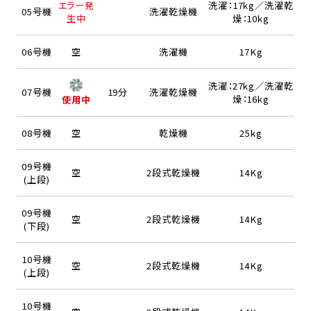
エラー発
洗濯：17kg／洗濯乾
05号機
洗濯乾燥機
生中
燥：10kg
06号機
空
洗濯機
17Kg
洗濯：27kg／洗濯乾
07号機
19分
洗濯乾燥機
燥：16kg
使用中
08号機
空
乾燥機
25kg
09号機
空
2段式乾燥機
14Kg
(上段)
09号機
空
2段式乾燥機
14Kg
(下段)
10号機
空
2段式乾燥機
14Kg
(上段)
10号機