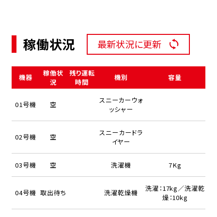
稼働状況
最新状況に更新
稼働状
残り運転
機器
機別
容量
況
時間
スニーカーウォ
01号機
空
ッシャー
スニーカードラ
02号機
空
イヤー
03号機
空
洗濯機
7Kg
洗濯：17kg／洗濯乾
04号機
取出待ち
洗濯乾燥機
燥：10kg