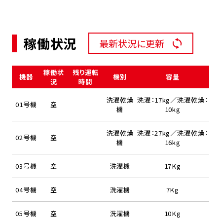
稼働状況
最新状況に更新
稼働状
残り運転
機器
機別
容量
況
時間
洗濯乾燥
洗濯：17kg／洗濯乾燥：
01号機
空
機
10kg
洗濯乾燥
洗濯：27kg／洗濯乾燥：
02号機
空
機
16kg
03号機
空
洗濯機
17Kg
04号機
空
洗濯機
7Kg
05号機
空
洗濯機
10Kg