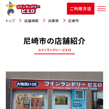
ご利用方法
トップ
店舗検索
兵庫県
尼崎市
尼崎市の店舗紹介
店舗検索
コインランドリー ピエロ
選ばれる理由
ご利用方法
お知らせ
お役立コラム
よくあるご質問