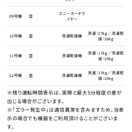
スニーカードラ
09号機
空
イヤー
洗濯：27kg／洗濯乾
10号機
空
洗濯乾燥機
燥：16kg
洗濯：17kg／洗濯乾
11号機
空
洗濯乾燥機
燥：10kg
洗濯：17kg／洗濯乾
12号機
空
洗濯乾燥機
燥：10kg
※残り運転時間表示は、実際と最大5分程度の差が
出じる場合がございます。
※「エラー発生中」は通信異常を含みますため、当表
示の場合でも機器をご利用頂けることがございま
す。