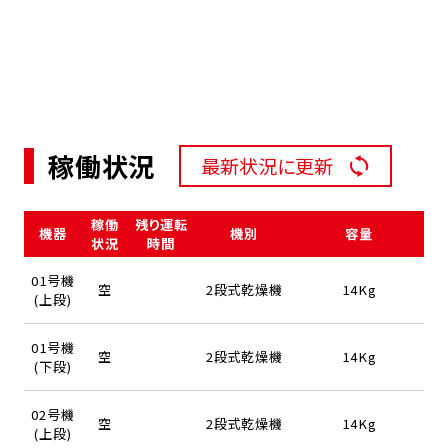
稼働状況
最新状況に更新
稼働
残り運転
機器
機別
容量
状況
時間
01号機
空
2段式乾燥機
14Kg
(上段)
01号機
空
2段式乾燥機
14Kg
(下段)
02号機
空
2段式乾燥機
14Kg
(上段)