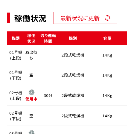
稼働状況
最新状況に更新
稼働
残り運転
機器
機別
容量
状況
時間
01号機
取出待
2段式乾燥機
14Kg
(上段)
ち
01号機
空
2段式乾燥機
14Kg
(下段)
02号機
30分
2段式乾燥機
14Kg
(上段)
使用中
02号機
空
2段式乾燥機
14Kg
(下段)
03号機