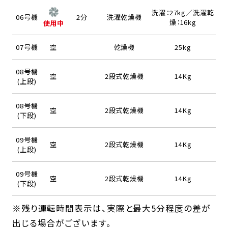
洗濯：27kg／洗濯乾
06号機
2分
洗濯乾燥機
燥：16kg
使用中
07号機
空
乾燥機
25kg
08号機
空
2段式乾燥機
14Kg
(上段)
08号機
空
2段式乾燥機
14Kg
(下段)
09号機
空
2段式乾燥機
14Kg
(上段)
09号機
空
2段式乾燥機
14Kg
(下段)
※残り運転時間表示は、実際と最大5分程度の差が
出じる場合がございます。