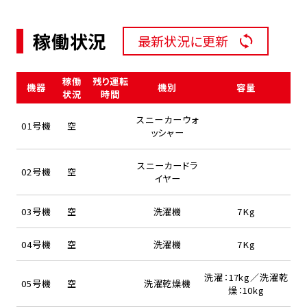
稼働状況
最新状況に更新
稼働
残り運転
機器
機別
容量
状況
時間
スニーカーウォ
01号機
空
ッシャー
スニーカードラ
02号機
空
イヤー
03号機
空
洗濯機
7Kg
04号機
空
洗濯機
7Kg
洗濯：17kg／洗濯乾
05号機
空
洗濯乾燥機
燥：10kg