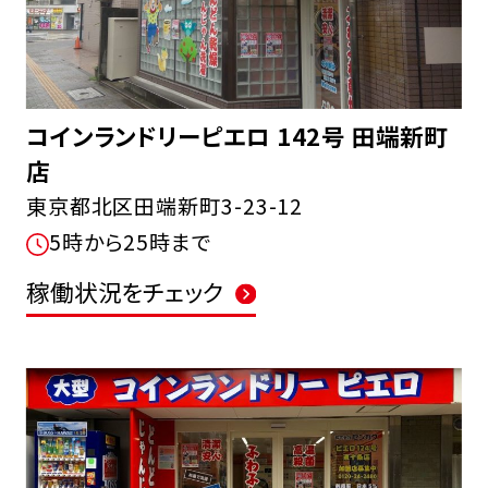
コインランドリーピエロ 142号 田端新町
店
東京都北区田端新町3-23-12
5時から25時まで
稼働状況をチェック