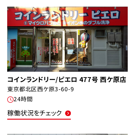
コインランドリー/ピエロ 477号 西ケ原店
東京都北区西ケ原3-60-9
24時間
稼働状況をチェック