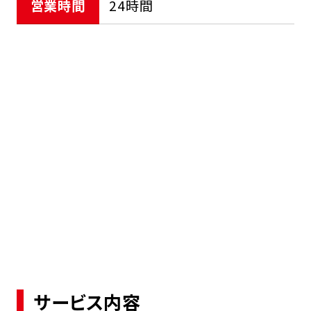
営業時間
24時間
サービス内容