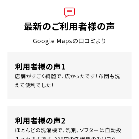
最新のご利用者様の声
Google Mapsの口コミより
利用者様の声1
店舗がすごく綺麗で、広かったです！布団も洗
えて便利でした！
利用者様の声2
ほとんどの洗濯機で、洗剤、ソフターは自動投