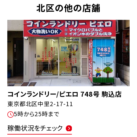
北区の他の店舗
コインランドリー/ピエロ 748号 駒込店
東京都北区中里2-17-11
5時から25時まで
稼働状況をチェック