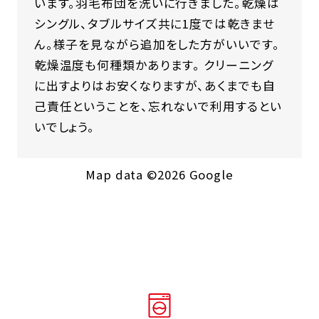
います。羽毛布団を洗いに行きました。乾燥は
シングル、タブルサイズ共に1度では乾きませ
ん。様子を見ながら追加をした方がいいです。
乾燥温度も何種類かあります。 クリーニング
に出すよりはお安くなりますが、あくまでも自
己責任ということを、忘れないで利用するとい
いでしょう。
Map data ©2026 Google