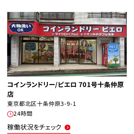
コインランドリー/ピエロ 701号十条仲原
店
東京都北区十条仲原3-9-1
24時間
稼働状況をチェック