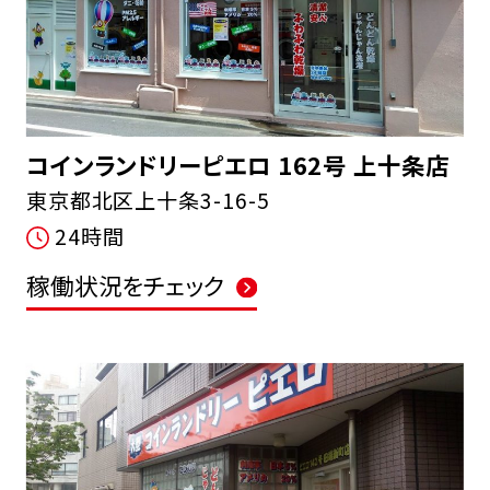
コインランドリーピエロ 162号 上十条店
東京都北区上十条3-16-5
24時間
稼働状況をチェック