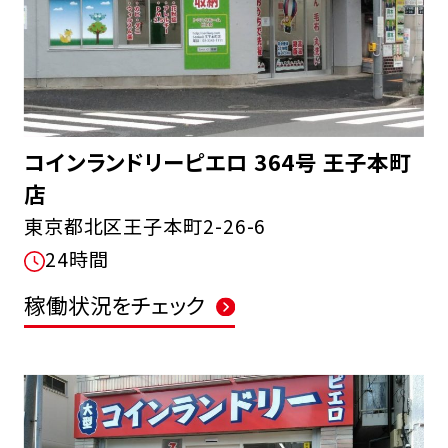
コインランドリーピエロ 364号 王子本町
店
東京都北区王子本町2-26-6
24時間
稼働状況をチェック