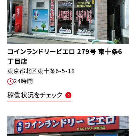
コインランドリーピエロ 279号 東十条6
丁目店
東京都北区東十条6-5-18
24時間
稼働状況をチェック