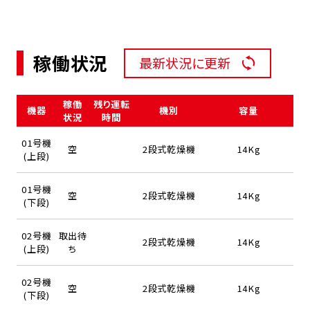
稼働状況
最新状況に更新
稼働
残り運転
機器
機別
容量
状況
時間
01号機
空
2段式乾燥機
14Kg
(上段)
01号機
空
2段式乾燥機
14Kg
(下段)
02号機
取出待
2段式乾燥機
14Kg
(上段)
ち
02号機
空
2段式乾燥機
14Kg
(下段)