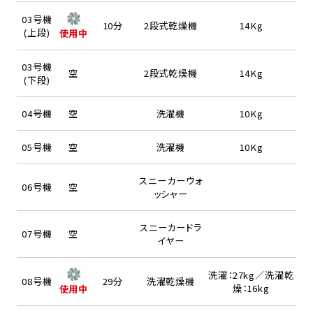
03号機
10分
2段式乾燥機
14Kg
(上段)
使用中
03号機
空
2段式乾燥機
14Kg
(下段)
04号機
空
洗濯機
10Kg
05号機
空
洗濯機
10Kg
スニーカーウォ
06号機
空
ッシャー
スニーカードラ
07号機
空
イヤー
洗濯：27kg／洗濯乾
08号機
29分
洗濯乾燥機
燥：16kg
使用中