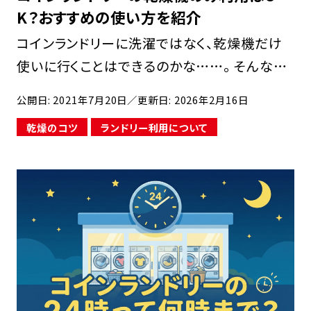
K？おすすめの使い方を紹介
コインランドリーに洗濯ではなく、乾燥機だけ
使いに行くことはできるのかな……。 そんな疑
問を持っている方もいると思います。 結論から
公開日: 2021年7月20日
／更新日: 2026年2月16日
いいますと、コインランドリーでの乾燥機のみの
乾燥のコツ
ランドリー利用について
使用はOK。 […]