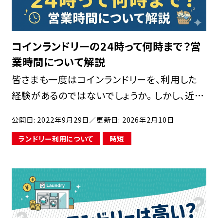
コインランドリーの24時って何時まで？営
業時間について解説
皆さまも一度はコインランドリーを、利用した
経験があるのではないでしょうか。 しかし、近く
のコインランドリーを夜中に利用した際に、閉
公開日: 2022年9月29日
／更新日: 2026年2月10日
まっていたといった経験はありませんか？ また
ランドリー利用について
時短
入店すると閉店時間の数分前で、洗濯をしても
いい […]