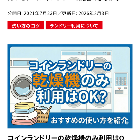
コインランドリーの洗濯機は特殊だから、ドライ
公開日: 2021年7月23日
／更新日: 2026年2月3日
クリーニングもできるのではないか、と思ってい
洗い方のコツ
ランドリー利用について
る人もいるかもしれません。 本当にコインラン
ド […]
コインランドリーの乾燥機のみ利用はO