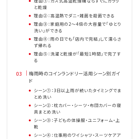
理由①：ガス式高温乾燥機ならすぐにカラッ
と乾燥
理由②：高温熱でダニ・雑菌を殺菌できる
理由③：家庭用の2〜4倍の大容量で「ゆとり
洗い」ができる
理由④：雨の日でも「店内で完結」して濡らさ
ず帰れる
理由⑤：洗濯と乾燥が「最短1時間」で完了す
る
梅雨時のコインランドリー活用シーン別ガイ
ド
シーン①：3日以上雨が続いたタイミングでま
とめ洗い
シーン②：枕カバー・シーツ・布団カバーの寝
具まとめ洗い
シーン③：子どもの体操服・ユニフォーム・上
靴
シーン④：仕事用のワイシャツ・スーツケアア