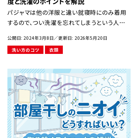
度と洗濯のポイントを解説
パジャマは他の洋服と違い就寝時にのみ着用
するので、つい洗濯を忘れてしまうという人も
多いのではないでしょうか。人は寝ている間に
公開日: 2024年3月8日
／更新日: 2026年5月20日
約コップ1杯分の汗をかくと言われています。ま
洗い方のコツ
衣類
た、パジャマを着用するごとに皮脂も付着する
ので、一見 […]