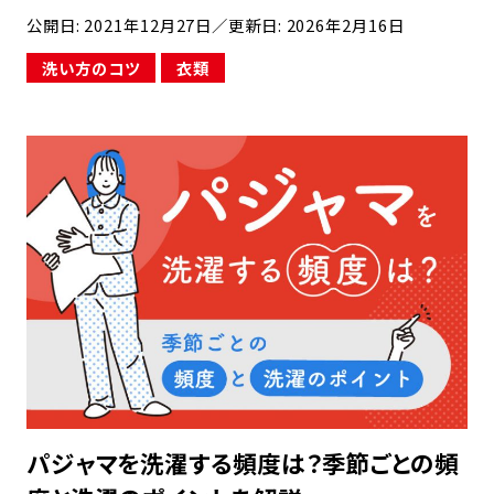
です。 コーヒーをこぼすと気になるのがその後
公開日: 2021年12月27日
／更新日: 2026年2月16日
にできるシミ。洋服だけでなくカーペットやマッ
洗い方のコツ
衣類
トレス、壁のクロスなどにつくとずっとシミを気
にし […]
パジャマを洗濯する頻度は？季節ごとの頻