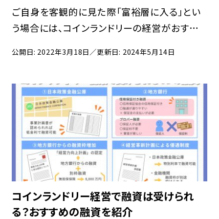
を解説
ご自身を客観的に見た際「富裕層に入る」とい
う場合には、コインランドリーの経営がおすす
めできます。コインランドリーは店舗といっても
公開日: 2022年3月18日
／更新日: 2024年5月14日
スタッフの常駐が不要で、ほとんど設備投資だ
けで運営が可能です。また、そうした運営面での
メリッ […]
コインランドリー経営で融資は受けられ
る？おすすめの融資を紹介