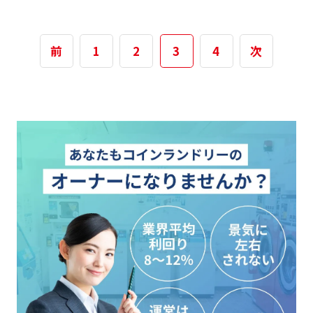
コインランドリーとクリーニングのメリットや、
大ま […]
前
1
2
3
4
次